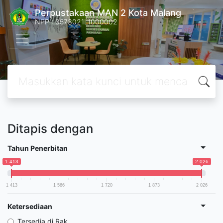
Perpustakaan MAN 2 Kota Malang
NPP : 3573021L1000002
Ditapis dengan
Tahun Penerbitan
1 413
2 026
1 413
1 566
1 720
1 873
2 026
Ketersediaan
Tersedia di Rak